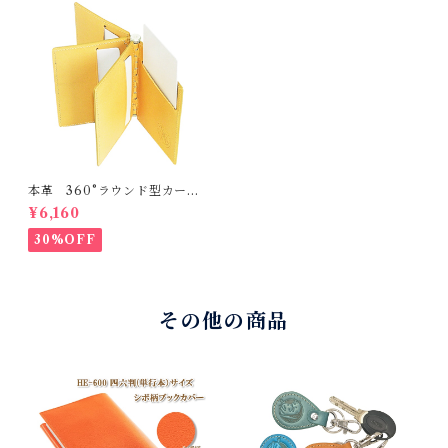
本革 360°ラウンド型カード
ケース
¥6,160
30%OFF
その他の商品