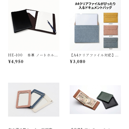
HE-100 本革 ノートホルダ
【A4クリアファイル対応】ド
ー A5サイズ ノートカバー 手
キュメントバッグ 書類ケース
¥4,950
¥3,080
帳カバー収納ポケット
PUレザー フラップ式 バッグ
インバッグ クラッチ 薄型 軽量
テレワーク