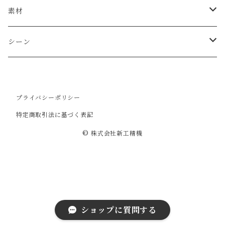
ペン
素材
その他
本革
シーン
合皮
ギフト
プライバシーポリシー
メタル
ビジネス
特定商取引法に基づく表記
© 株式会社新工精機
ショップに質問する