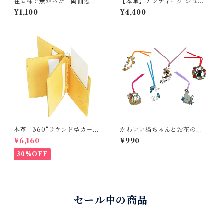
在る様で無かった 両面窓
【本革】アンティーク シュリ
パスケース【全5色】 定期入れ
ンクレザー マネークリップ 極
¥1,100
¥4,400
PUレザー 極薄 3mm スリム
薄 スリム 札ばさみ 小銭入れな
社員証 ICカード ストラップホ
し カード収納 ミニマリスト ギ
ール付 シンプル 就職祝い 入学
フト プレゼント
祝い
本革 360°ラウンド型カード
かわいい猫ちゃんとお花のブ
ケース
ックマーク 全6種類
¥6,160
¥990
30%OFF
セール中の商品