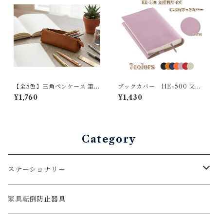
【全5色】三角ペンケース 筆箱
ブックカバー HE-500 文庫
PUレザー 大容量 スリム 立つ
サイズ
¥1,760
¥1,430
ガバッと開く シンプル おしゃ
れ 大人 学生 就職祝い 新生活
Category
ステーショナリー
本
家具転倒防止器具