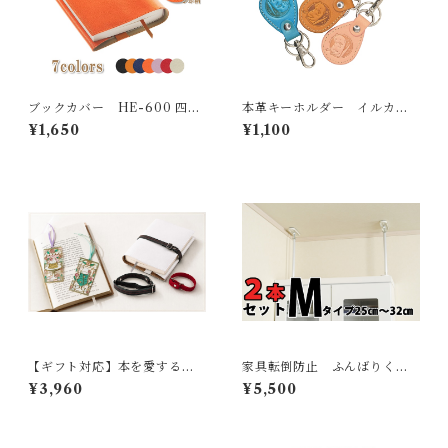
ブックカバー HE-600 四六
本革キーホルダー イルカ
判サイズ
カワウソ ペンギン 3柄 4
¥1,650
¥1,100
色
【ギフト対応】本を愛する人
家具転倒防止 ふんばりく
へ贈る 読書3点セット（ステン
ん Mタイプ 25cm〜32cm
¥3,960
¥5,500
ドグラス風しおり / 本革ブッ
2本セット
クカバー / ブックバンド）